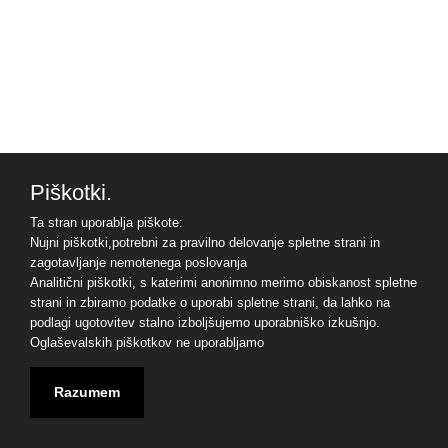
Piškotki.
Ta stran uporablja piškote:
Nujni piškotki,potrebni za pravilno delovanje spletne strani in
zagotavljanje nemotenega poslovanja
Analitični piškotki, s katerimi anonimno merimo obiskanost spletne
strani in zbiramo podatke o uporabi spletne strani, da lahko na
podlagi ugotovitev stalno izboljšujemo uporabniško izkušnjo.
Oglaševalskih piškotkov ne uporabljamo
Razumem
© 2023 - APMS d.d. -
Kontakt